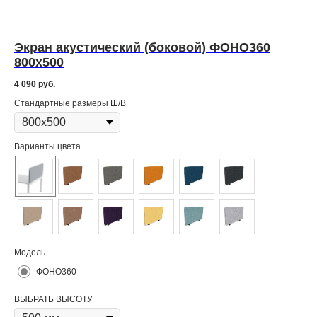
Экран акустический (боковой) ФОНО360
Э
800х500
60
4 090
руб.
3 2
Стандартные размеры Ш/В
Ст
Варианты цвета
ВА
Модель
Мо
ФОНО360
ВЫБРАТЬ ВЫСОТУ
ВЫ