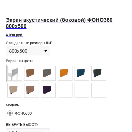
Экран акустический (боковой) ФОНО360
Э
800х500
Ф
4 090
руб.
7 7
Стандартные размеры Ш/В
Ст
Варианты цвета
Ва
Модель
Мо
ФОНО360
ВЫБРАТЬ ВЫСОТУ
ВЫ