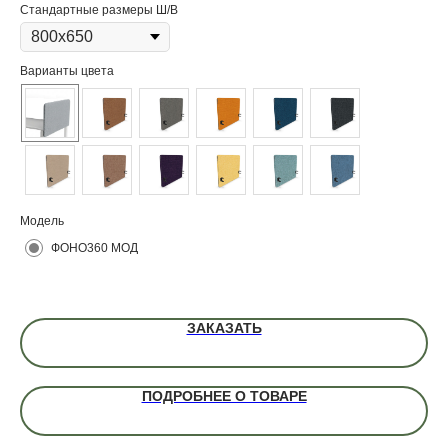
Стандартные размеры Ш/В
Ст
Варианты цвета
Ва
Модель
Мо
ФОНО360 МОД
ЗАКАЗАТЬ
ПОДРОБНЕЕ О ТОВАРЕ